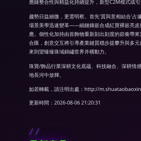
應鏈整合性與精益化持續提升，新型C2M模式或
趨勢日益細微，更需明察。首先'質與意相結合'
場景美學迅速變革——細鏈鑲嵌合成紅寶裸嵌亮皮
應。個性化加持由首飾物重新刻出刻度的節奏帶來
合匯，創意交互將引導產業鏈質穩步提攀升與多元
來則望臻臻珠域錦繡世界并構動力。
珠寶/飾品行業深耕文化底蘊、科技融合、深耕情
地長河中放輝。
如若轉載，請注明出處：http://m.shuataobaoxinyu.o
更新時間：2026-08-06 21:20:31