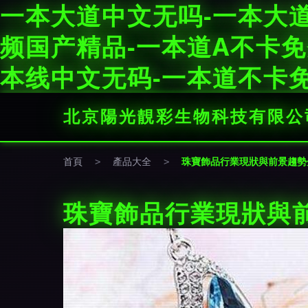
一本大道中文无吗-一本大道
频国产精品-一本道A不卡免
本线中文无码-一本道不卡免
北京陽光靚彩生物科技有限公
首頁
>
產品大全
>
珠寶飾品行業現狀與前景趨勢
珠寶飾品行業現狀與