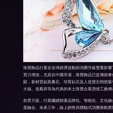
珠寶飾品行業在全球經濟波動與消費升級雙重影響
買力增強，尤其在中國市場，珠寶飾品已從傳統奢
顯，新材質如莫桑石、培育鉆石及人造寶石悄然吸
大福、老鳳祥等為代表的本土珠寶企業憑借工藝傳
前景方面，行業繼續朝著品牌化、智能化、文化融
度融合。未來三年，線上銷售與體驗式消費推動實