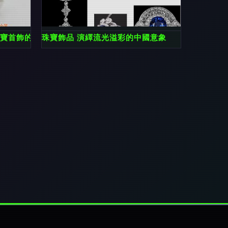
珠寶首飾的藝術
珠寶飾品 演繹流光溢彩的中國意象