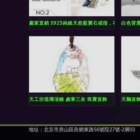
廠家直銷 S925純銀天然藍寶石戒指，專供韓版
白色背
天工坊琉璃項鏈 歲寒三友 珠寶首飾
天鵝首
地址：北京市房山區良鄉東路56號院27號-2層03