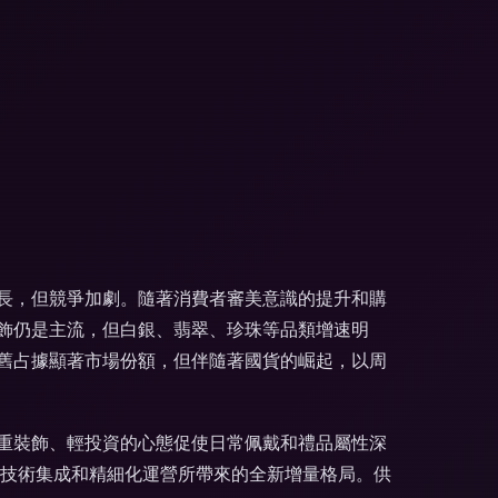
長，但競爭加劇。隨著消費者審美意識的提升和購
飾仍是主流，但白銀、翡翠、珍珠等品類增速明
舊占據顯著市場份額，但伴隨著國貨的崛起，以周
重裝飾、輕投資的心態促使日常佩戴和禮品屬性深
接技術集成和精細化運營所帶來的全新增量格局。供