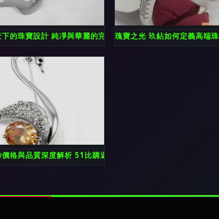
時尚與出口業務
景下的珠寶設計 純凈與華麗的完美交融
瑰寶之光 玖鉆如何定義高端
飾價格與品質深度解析 51比購返利網最新比價報告