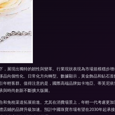
下，展現出獨特的韌性與變革。行業現狀表現為市場規模穩步增
侈品向個性化、日常化方向轉型。數據顯示，黃金飾品和鉆石首
引年輕客群。值得注意的是，國際高端品牌如卡地亞、蒂芙尼依
承與時尚創新不斷擴大版圖。
合和免稅渠道拓展前進。尤其在消費場景上，年輕一代考慮更加
體店鋪的品牌升級加速。預計中國珠寶市場有望在2030年起承