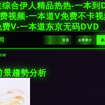
综合伊人精品热热-一本到D
费视频-一本道V免费不卡视
费V-一本道东京无码DVD
司
首頁
企業簡介
產
分析
前景趨勢分析