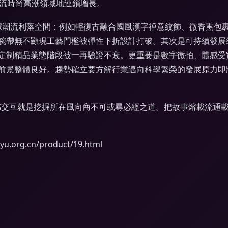
引流時尚高潮領域地連鎖增長。
占據潮流利落空間：例如輕復古融合國風漢字禪意紋飾、微香熏包
腕帶無不顯現工藝門檻被彈性下折設計打破。其次是可持續發展
定制精品業態階段被一再驗證不衰。更重要是數字微拍、體感受
前景整體良好。趨勢確立要方解行業邁向科學繁榮的發展原力即
感交互就是挖掘所在風向商不可或尋必經之道。把故事熔載流通
rg.cn/product/19.html